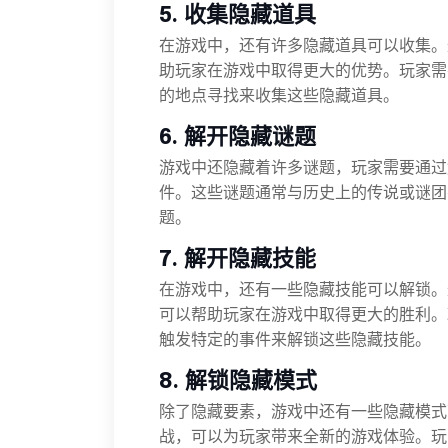
5. 收集隐藏道具
在游戏中，还有许多隐藏道具可以收集。
助玩家在游戏中取得更大的优势。玩家需
的地点寻找来收集这些隐藏道具。
6. 解开隐藏谜题
游戏中还隐藏着许多谜题，玩家需要通过
件。这些谜题通常与历史上的传说或谜团
题。
7. 解开隐藏技能
在游戏中，还有一些隐藏技能可以解锁。
可以帮助玩家在游戏中取得更大的胜利。
触发特定的事件来解锁这些隐藏技能。
8. 解锁隐藏模式
除了隐藏要素，游戏中还有一些隐藏模式
战，可以为玩家带来全新的游戏体验。玩