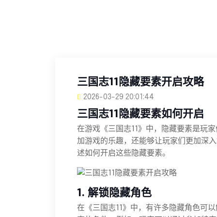
三国志11隐藏要素开启攻略
2026-03-29 20:01:44
三国志11隐藏要素如何开启
在游戏《三国志11》中，隐藏要素是玩
加游戏的乐趣，还能够让玩家们更加深入
述如何开启这些隐藏要素。
1. 解锁隐藏角色
在《三国志11》中，有许多隐藏角色可