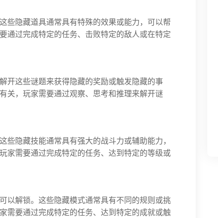
这些隐藏道具通常具有特殊的效果或能力，可以帮
要通过完成特定的任务、击败特定的敌人或在特定
解开这些谜题来获得隐藏的奖励或触发隐藏的事
有关，玩家需要通过观察、思考和推理来解开谜
这些隐藏技能通常具有强大的战斗力或辅助能力，
玩家需要通过完成特定的任务、达到特定的等级或
可以解锁。这些隐藏模式通常具有不同的规则或挑
家需要通过完成特定的任务、达到特定的成就或触