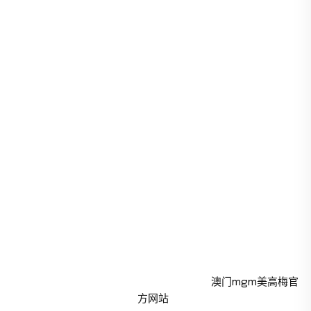
联系方式
敦煌市朗谣郡249号
13594780479
julebu@j9.com
礼拜一 - 礼拜五: 9.00am-4.00pm
Copyright © 2026 - All Rights Reserved
澳门mgm美高梅官
方网站
.