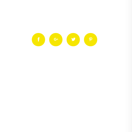
极致体验！每天小小的一步,最终会带来巨大的成果.澳门
mgm美高梅官方网站,通过会员登录,进入全站入口,下载APP
后体验电子竞技,真人互动与体育类游戏,网页与手机版都完美
兼容,带来极致体验。
导航
认识mgm美高梅
产品展示
游戏新闻
全站app服务
联系美高梅mgm