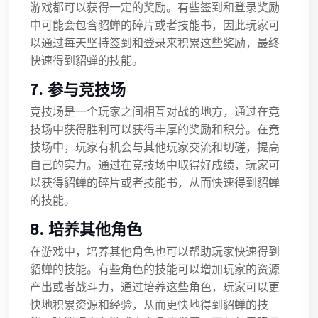
游戏都可以获得一定的奖励。有些签到和登录奖励
中可能会包含貂蝉的碎片或者技能书，因此玩家可
以通过每天坚持签到和登录来积累这些奖励，最终
快速得到貂蝉的技能。
7. 参与竞技场
竞技场是一个玩家之间相互对战的地方，通过在竞
技场中获得胜利可以获得丰厚的奖励和积分。在竞
技场中，玩家有机会与其他玩家交流和切磋，提高
自己的实力。通过在竞技场中取得好成绩，玩家可
以获得貂蝉的碎片或者技能书，从而快速得到貂蝉
的技能。
8. 培养其他角色
在游戏中，培养其他角色也可以帮助玩家快速得到
貂蝉的技能。有些角色的技能可以增加玩家的资源
产出或者战斗力，通过培养这些角色，玩家可以更
快地积累资源和经验，从而更快地得到貂蝉的技