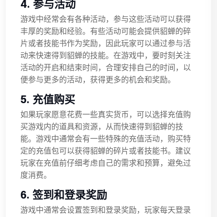
4. 参与活动
游戏中经常会有各种活动，参与这些活动可以获得
丰厚的奖励和经验。有些活动可能会提供貂蝉的碎
片或者技能书作为奖励，因此玩家可以通过参与活
动来快速得到貂蝉的技能。在游戏中，要时刻关注
活动的开启和结束时间，合理安排自己的时间，以
便参与更多的活动，获得更多的机会和奖励。
5. 充值购买
如果玩家愿意花费一些真实货币，可以选择充值购
买游戏内的道具和资源，从而快速得到貂蝉的技
能。游戏中通常会有一些特殊的充值活动，购买特
定的充值包可以获得貂蝉的碎片或者技能书。建议
玩家在充值前仔细考虑自己的需求和预算，避免过
度消费。
6. 签到和登录奖励
游戏中通常会设置签到和登录奖励，玩家每天登录