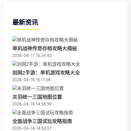
最新资讯
单机战神传奇存档攻略大揭秘
2026-04-17 16:24:40
剑网2手游：单机游戏攻略大全
2026-04-16 15:17:06
关羽统一三国地图位置
2026-04-15 14:56:39
全面战争三国试玩攻略指南
2026-04-14 14:53:27